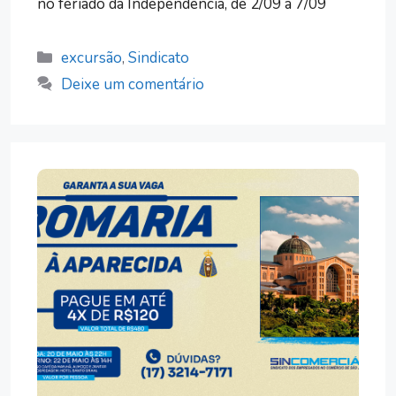
no feriado da Independência, de 2/09 a 7/09
Categorias
excursão
,
Sindicato
Deixe um comentário