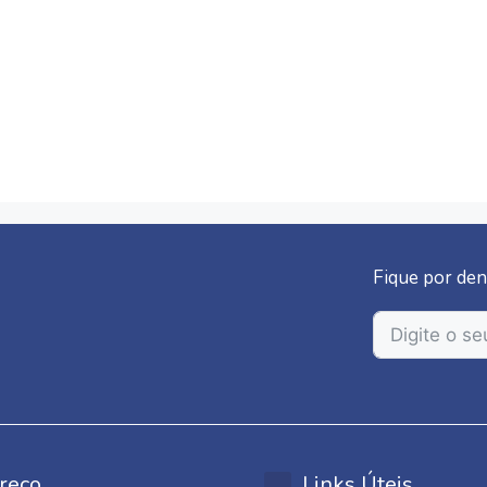
Fique por den
reço
Links Úteis