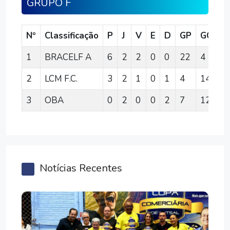
GRUPO F
Nº
Classificação
P
J
V
E
D
GP
GC
S
1
BRACELF A
6
2
2
0
0
22
4
1
2
LCM F.C.
3
2
1
0
1
4
14
-1
3
OBA
0
2
0
0
2
7
12
-5
Notícias Recentes