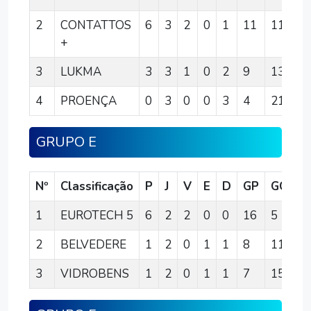
2
CONTATTOS
6
3
2
0
1
11
11
0
+
3
LUKMA
3
3
1
0
2
9
13
-4
4
PROENÇA
0
3
0
0
3
4
21
-1
GRUPO E
Nº
Classificação
P
J
V
E
D
GP
GC
S
1
EUROTECH 5
6
2
2
0
0
16
5
1
2
BELVEDERE
1
2
0
1
1
8
11
-3
3
VIDROBENS
1
2
0
1
1
7
15
-8