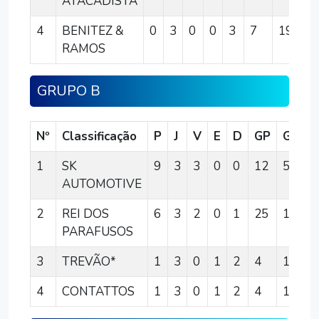
ATACADISTA
4
BENITEZ &
0
3
0
0
3
7
19
-
RAMOS
GRUPO B
Nº
Classificação
P
J
V
E
D
GP
GC
1
SK
9
3
3
0
0
12
5
7
AUTOMOTIVE
2
REI DOS
6
3
2
0
1
25
10
1
PARAFUSOS
3
TREVÃO*
1
3
0
1
2
4
15
-
4
CONTATTOS
1
3
0
1
2
4
15
-