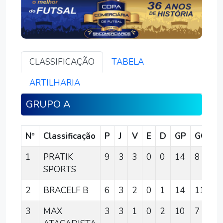
CLASSIFICAÇÃO
TABELA
ARTILHARIA
GRUPO A
Nº
Classificação
P
J
V
E
D
GP
GC
S
1
PRATIK
9
3
3
0
0
14
8
6
SPORTS
2
BRACELF B
6
3
2
0
1
14
11
3
3
MAX
3
3
1
0
2
10
7
3