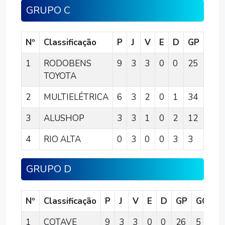
GRUPO C
Nº
Classificação
P
J
V
E
D
GP
GC
1
RODOBENS
9
3
3
0
0
25
4
TOYOTA
2
MULTIELÉTRICA
6
3
2
0
1
34
7
3
ALUSHOP
3
3
1
0
2
12
16
4
RIO ALTA
0
3
0
0
3
3
47
GRUPO D
Nº
Classificação
P
J
V
E
D
GP
GC
S
1
COTAVE
9
3
3
0
0
26
5
2