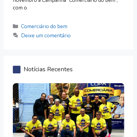
novembro a Campanha “Comerciário do bem”,
com o
Categorias
Comerciário do bem
Deixe um comentário
Notícias Recentes