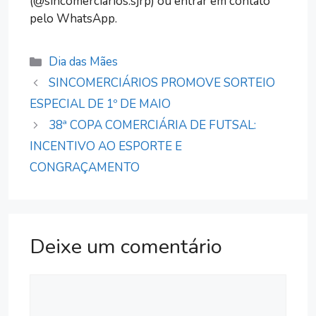
(@sincomerciarios.sjrp) ou entrar em contato
pelo WhatsApp.
Categorias
Dia das Mães
SINCOMERCIÁRIOS PROMOVE SORTEIO
ESPECIAL DE 1º DE MAIO
38ª COPA COMERCIÁRIA DE FUTSAL:
INCENTIVO AO ESPORTE E
CONGRAÇAMENTO
Deixe um comentário
Comentário