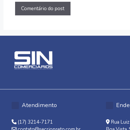
Atendimento
Ende
(17) 3214-7171
Rua Luiz 
contato@secriopreto.com.br
Boa Vista,