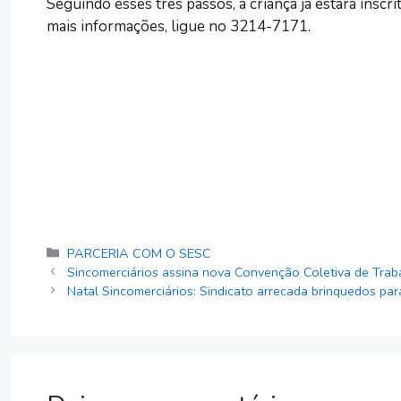
Seguindo esses três passos, a criança já estará inscri
mais informações, ligue no 3214-7171.
Categorias
PARCERIA COM O SESC
Sincomerciários assina nova Convenção Coletiva de Traba
Natal Sincomerciários: Sindicato arrecada brinquedos par