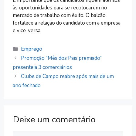
É importante que os candidatos fiquem atentos
às oportunidades para se recolocarem no
mercado de trabalho com êxito. O balcão
fortalece a relação do candidato com a empresa
e vice-versa.
Categorias
Emprego
Promoção “Mês dos Pais premiado”
presenteia 3 comerciários
Clube de Campo reabre após mais de um
ano fechado
Deixe um comentário
Comentário